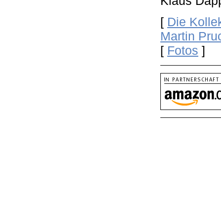
Klaus Dapp
[
Die Kolle
Martin Pru
[
Fotos
]