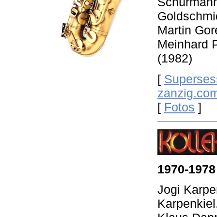
Schürmann
Goldschmid
Martin Gor
Meinhard P
(1982)
[
Superses
zanzig.co
[
Fotos
]
1970-1978
Jogi Karpe
Karpenkiel